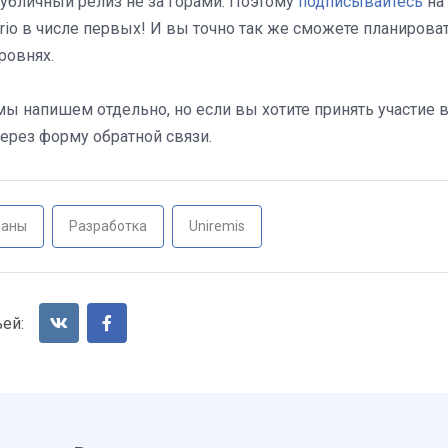
убличный релиз не за горами. Поэтому
подписывайтесь
на
ario в числе первых! И вы точно так же сможете планиров
ровнях.
мы напишем отдельно, но если вы хотите принять участие 
через форму обратной связи.
ланы
Разработка
Uniremis
ьей: