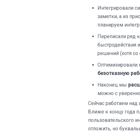
Интегрировали с
заметки, а из пр
планируем интегри
Переписали ряд к
быстродействия и
решений (хотя со 
Оптимизировали н
безотказную раб
Наконец мы
расш
можно с уверенно
Сейчас работаем над 
Ближе к концу года п
пользовательского ин
отложить, но букваль