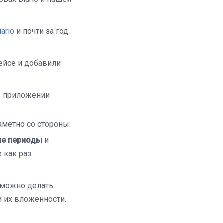
ario
и почти за год
ейсе и добавили
в приложении
заметно со стороны:
ые периоды
и
 как раз
й можно делать
и их вложенности.