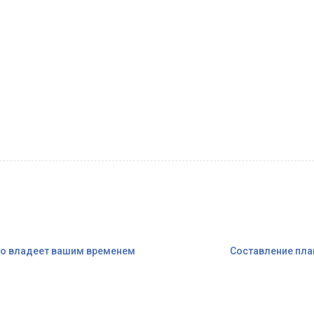
то владеет вашим временем
Составление пла