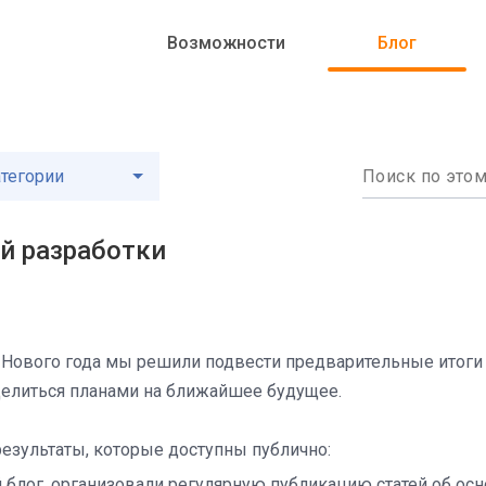
К основному контенту
Возможности
Блог
тегории
й разработки
 Нового года мы решили подвести предварительные итоги 2
делиться планами на ближайшее будущее.
езультаты, которые доступны публично:
 блог, организовали регулярную публикацию статей об осно