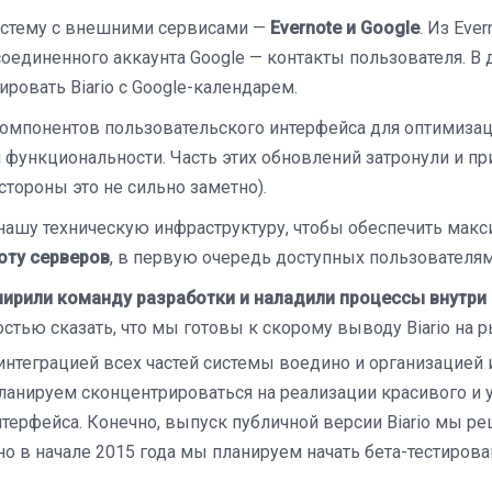
истему с внешними сервисами —
Evernote и Google
. Из Eve
исоединенного аккаунта Google — контакты пользователя. 
ровать Biario с Google-календарем.
омпонентов пользовательского интерфейса для оптимизац
 функциональности. Часть этих обновлений затронули и п
стороны это не сильно заметно).
ашу техническую инфраструктуру, чтобы обеспечить мак
оту серверов
, в первую очередь доступных пользователям
ирили команду разработки и наладили процессы внутри 
стью сказать, что мы готовы к скорому выводу Biario на р
интеграцией всех частей системы воедино и организацией 
ланируем сконцентрироваться на реализации красивого и 
терфейса. Конечно, выпуск публичной версии Biario мы р
но в начале 2015 года мы планируем начать бета-тестирова