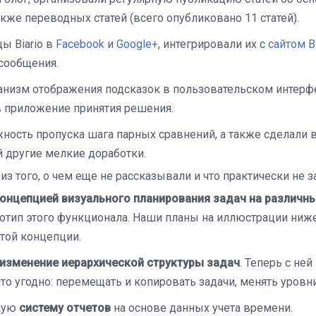
акже переводных статей (всего опубликовано 11 статей).
ы Biario в
Facebook
и
Google+
, интегрировали их с
сайтом Bi
сообщения.
анизм отображения подсказок в пользовательском интерф
в приложение принятия решения.
ость пропуска шага парных сравнений, а также сделали 
 другие мелкие доработки.
из того, о чем еще не рассказывали и что практически не 
онцепцией визуального планирования задач на различн
отип этого функционала. Наши планы на иллюстрации ниже
той концепции.
изменение иерархической структуры задач
. Теперь с не
что угодно: перемещать и копировать задачи, менять уровн
кую
систему отчетов
на основе данных учета времени.