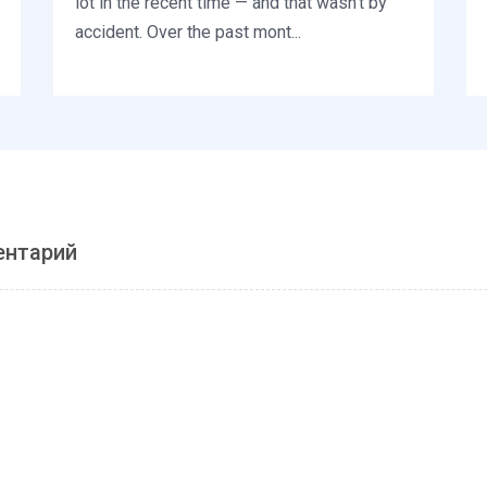
lot in the recent time — and that wasn’t by
accident. Over the past mont...
ентарий