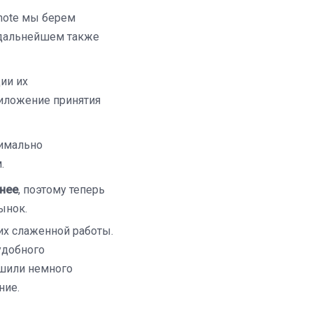
rnote мы берем
В дальнейшем также
ии их
риложение принятия
симально
.
нее
, поэтому теперь
ынок.
их слаженной работы.
удобного
ешили немного
ние.