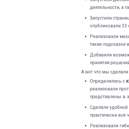
деятельности, а т
Запустили страниц
опубликовали 33 
Реализовали мех
такие подсказки 
Добавили возможн
принятия решений
А вот что мы сделали 
Определились с
к
реализовали прот
представлены в э
Сделали удобной
практически все 
Реализовали гиб