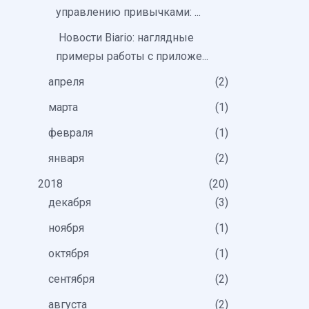
управлению привычками: ...
Новости Biario: наглядные
примеры работы с приложе...
апреля
2
марта
1
февраля
1
января
2
2018
20
декабря
3
ноября
1
октября
1
сентября
2
августа
2