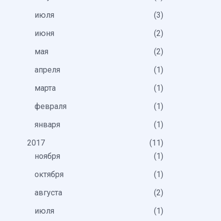
июля
3
июня
2
мая
2
апреля
1
марта
1
февраля
1
января
1
2017
11
ноября
1
октября
1
августа
2
июля
1