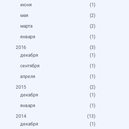
июня
1
мая
2
марта
2
января
1
2016
3
декабря
1
сентября
1
апреля
1
2015
2
декабря
1
января
1
2014
13
декабря
1