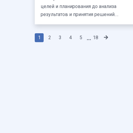
целей и планирования до анализа
результатов и принятия решений.
Почувствуйте новый уровень личной
эффект…
1
2
3
4
5
18
...