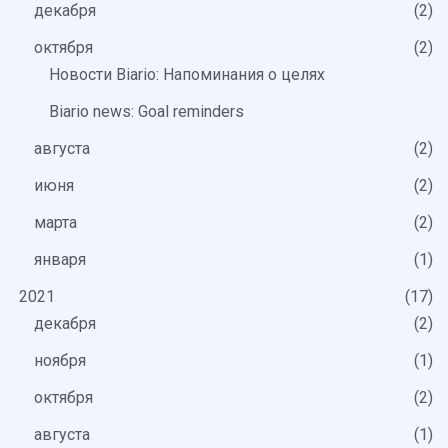
декабря
2
октября
2
Новости Biario: Напоминания о целях
Biario news: Goal reminders
августа
2
июня
2
марта
2
января
1
2021
17
декабря
2
ноября
1
октября
2
августа
1