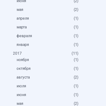
июня
2
мая
2
апреля
1
марта
1
февраля
1
января
1
2017
11
ноября
1
октября
1
августа
2
июля
1
июня
1
мая
2