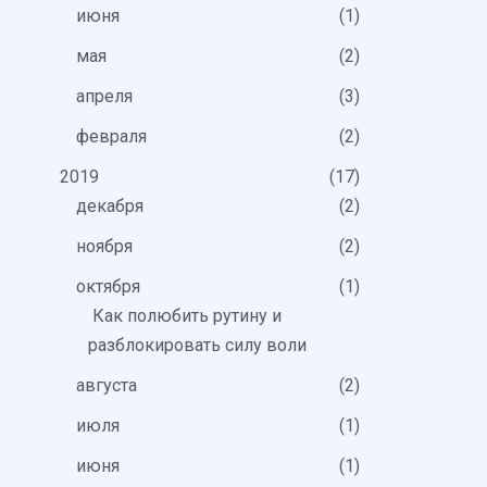
июня
1
мая
2
апреля
3
февраля
2
2019
17
декабря
2
ноября
2
октября
1
Как полюбить рутину и
разблокировать силу воли
августа
2
июля
1
июня
1