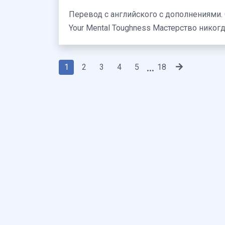
Перевод с английского с дополнениями. Оригинал статьи: How to Fall in Love With Boredom and Unlock
Your Mental Toughness Мастерство
1
2
3
4
5
18
...