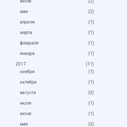
июня
2
мая
2
апреля
1
марта
1
февраля
1
января
1
2017
11
ноября
1
октября
1
августа
2
июля
1
июня
1
мая
2