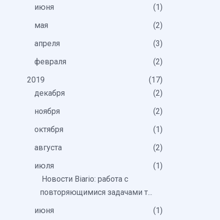
июня
1
мая
2
апреля
3
февраля
2
2019
17
декабря
2
ноября
2
октября
1
августа
2
июля
1
Новости Biario: работа с
повторяющимися задачами т...
июня
1